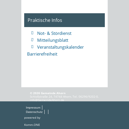
Praktische Infos
Not- & Stördienst
Mitteilungsblatt
Veranstaltungskalender
Barrierefreiheit
© 2026 Gemeinde Ahorn
Schloßstraße 24, 74744 Ahorn, Tel. 06296/9202-0,
info@GemeindeAhorn.de
Impressum
Datenschutz
powered by
Komm.ONE