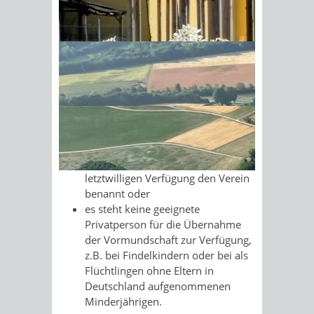
das Landesjugendamt beim
Kommunalverband für Jugend und
Sonnenschein am Morgen im
Soziales Baden-Württemberg
Ahornwald
Kommunalverband für Jugend und
Soziales Baden-Württemberg (KVJS)
Leistungsdetails
Voraussetzungen
Die Eltern haben in ihrer
letztwilligen Verfügung den Verein
benannt oder
es steht keine geeignete
Privatperson für die Übernahme
der Vormundschaft zur Verfügung,
z.B. bei Findelkindern oder bei als
Flüchtlingen ohne Eltern in
Deutschland aufgenommenen
Minderjährigen.