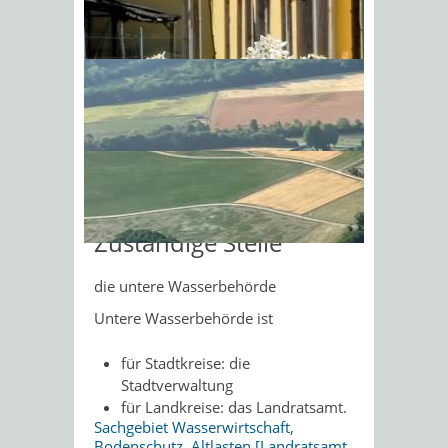
Formulare
Sonnenschein am Morgen im
Anlagen im/am Gewässer
Ahornwald
Antrag auf Erteilung der
wasserrechtlichen Erlaubnis für
eine Anlage im/am Gewässer
Muster-Verfahrenshandbuch für
wasserrechtliche
Zulassungsverfahren
Zuständige Stelle
die untere Wasserbehörde
Untere Wasserbehörde ist
für Stadtkreise: die
Stadtverwaltung
für Landkreise: das Landratsamt.
Sachgebiet Wasserwirtschaft,
Bodenschutz, Altlasten [Landratsamt