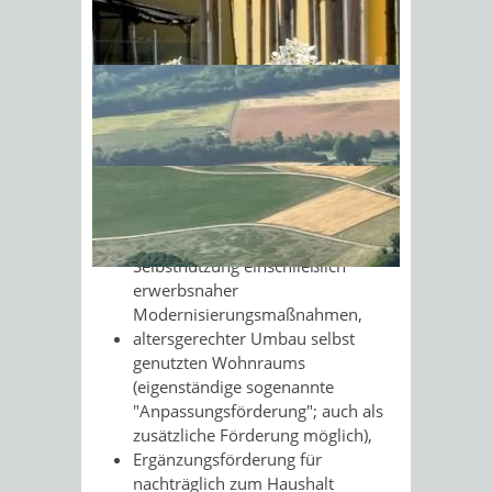
Sonnenschein am Morgen im
Neubau oder Erwerb neuen
Wohnraums, der selbst genutzt
Ahornwald
wird,
Änderungs- und
Erweiterungsmaßnahmen zur
Schaffung selbst genutzten
Wohnraums,
Erwerb bestehenden Wohnraums
(Gebrauchterwerb) zur
Selbstnutzung einschließlich
erwerbsnaher
Modernisierungsmaßnahmen,
altersgerechter Umbau selbst
genutzten Wohnraums
(eigenständige sogenannte
"Anpassungsförderung"; auch als
zusätzliche Förderung möglich),
Ergänzungsförderung für
nachträglich zum Haushalt