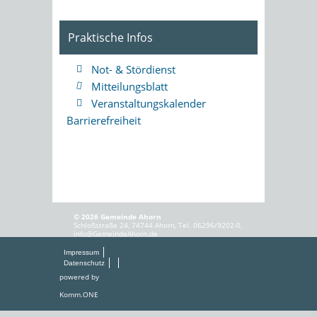
Praktische Infos
Not- & Stördienst
Mitteilungsblatt
Veranstaltungskalender
Barrierefreiheit
© 2026 Gemeinde Ahorn
Schloßstraße 24, 74744 Ahorn, Tel. 06296/9202-0,
info@GemeindeAhorn.de
Impressum
Datenschutz
powered by
Komm.ONE