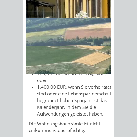
Zahlungen, zum Beispiel für den ersten
Erwerb von Anteilen an einer Bau-
Sonnenschein am Morgen im
oder Wohnungsgenossenschaft.
Ahornwald
Die Wohnungsbauprämie beträgt
jährlich 10 % Ihrer Aufwendungen. Für
jedes Sparjahr werden als
Aufwendungen zur Förderung des
Wohnungsbaus höchstens zugrunde
gelegt:
700,00 EUR, wenn Sie ledig sind,
oder
1.400,00 EUR, wenn Sie verheiratet
sind oder eine Lebenspartnerschaft
begründet haben.Sparjahr ist das
Kalenderjahr, in dem Sie die
Aufwendungen geleistet haben.
Die Wohnungsbauprämie ist nicht
einkommensteuerpflichtig.