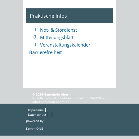
Praktische Infos
Not- & Stördienst
Mitteilungsblatt
Veranstaltungskalender
Barrierefreiheit
© 2026 Gemeinde Ahorn
Schloßstraße 24, 74744 Ahorn, Tel. 06296/9202-0,
info@GemeindeAhorn.de
Impressum
Datenschutz
powered by
Komm.ONE