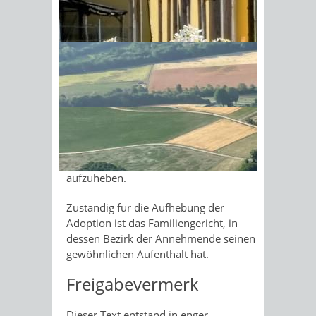
abhängt (hier: ab dem Zeitpunkt, in
dem einem Elternteil bekannt wird,
Sonnenschein am Morgen im
dass die Adoption ohne seine
Ahornwald
Einwilligung erfolgt ist) und nur
innerhalb der ersten drei Jahre
nach dem Ausspruch der Adoption
gestellt werden.
Hinweis:
Auseinandersetzungen und
Streit innerhalb der Familie sind in der
Regel kein Grund, eine Adoption
aufzuheben.
Zuständig für die Aufhebung der
Adoption ist das Familiengericht, in
dessen Bezirk der Annehmende seinen
gewöhnlichen Aufenthalt hat.
Freigabevermerk
Dieser Text entstand in enger