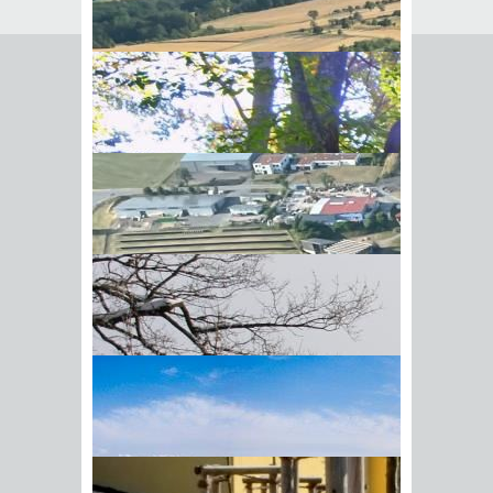
Adoption
Eine Adoption kann nur in
Ausnahmesituationen wieder
aufgehoben werden. Dies gilt
beispielsweise wenn
die Aufhebung aus
schwerwiegenden Gründen zum
Wohle des Kindes erforderlich ist
oder
wesentliche Formfehler geschehen
sind.
Beispiel: Eine der erforderlichen
BIick vom Galgenberg auf
Einwilligungen hat nicht
Hohenstadt
vorgelegen.
In diesem Fall kann ein
Aufhebungsantrag nur innerhalb
einer Frist von einem Jahr, deren
Beginn von der Art des Fehlers