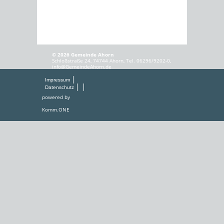
© 2026 Gemeinde Ahorn
Schloßstraße 24, 74744 Ahorn, Tel. 06296/9202-0,
info@GemeindeAhorn.de
Impressum
Datenschutz
powered by
Komm.ONE