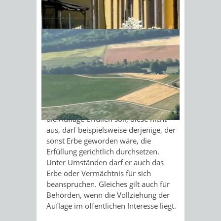
ein Grundstück während eines
bestimmten Zeitraums nicht zu
Sonnenschein am Morgen im
veräußern
das Haustier des Erblassers zu
Ahornwald
versorgen
Personen, die durch den Wegfall des
mit der Durchführung der Auflage
Verpflichteten unmittelbar begünstigt
werden, können verlangen, dass die
Auflage erfüllt wird. Führt also der, der
die Auflage erfüllen soll, diese nicht
aus, darf beispielsweise derjenige, der
sonst Erbe geworden wäre, die
Erfüllung gerichtlich durchsetzen.
Unter Umständen darf er auch das
Erbe oder Vermächtnis für sich
beanspruchen. Gleiches gilt auch für
Behörden, wenn die Vollziehung der
Auflage im öffentlichen Interesse liegt.