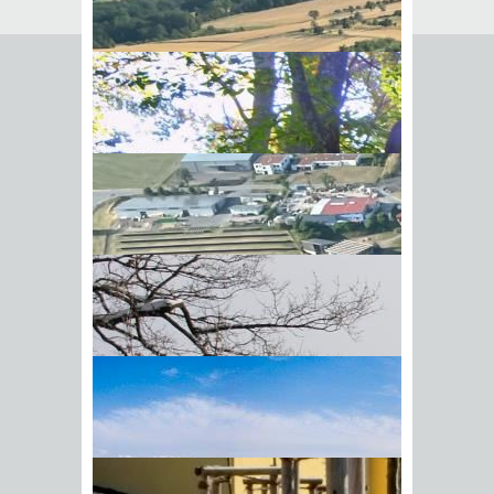
Auflage
Sie können den Erben oder
Vermächtnisnehmer zu einer
bestimmten Leistung verpflichten,
indem Sie in Ihrem Testament oder
Erbvertrag eine Auflage festlegen.
Der Begriff "Leistung" ist hier weit
gefasst. In Betracht kommt jede
Handlung, zu der sich jemand
verpflichten kann. Die Auflage darf
allerdings nicht sittenwidrig sein.
BIick vom Galgenberg auf
Beispiele für zulässige Auflagen sind:
Hohenstadt
die Grabpflege zu übernehmen
mit einem Teil des vererbten
Vermögens eine Stiftung zu
errichten