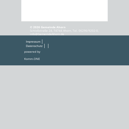
© 2026 Gemeinde Ahorn
Schloßstraße 24, 74744 Ahorn, Tel. 06296/9202-0,
info@GemeindeAhorn.de
Impressum
Datenschutz
powered by
Komm.ONE