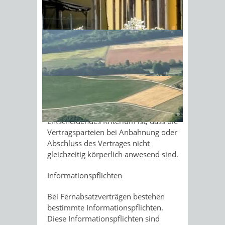
pflegt und nur im Einzelfall den
Fernabsatz als Vertriebsweg
wählt
,
Sonnenschein am Morgen im
etwa nur in einem Ausnahmefall eine
telefonische Bestellung
Ahornwald
entgegennimmt.
Beispiele für
Fernkommunikationsmittel sind Briefe,
Kataloge, Telefonanrufe, Telefaxe, E-
Mails, Internetformulare, SMS,
Rundfunk und Telemedien.
Entscheidendes Kriterium ist, dass die
Vertragsparteien bei Anbahnung oder
Abschluss des Vertrages nicht
gleichzeitig körperlich anwesend sind.
Informationspflichten
Bei Fernabsatzverträgen bestehen
bestimmte Informationspflichten.
Diese Informationspflichten sind