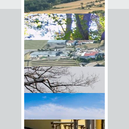
Das Grundbuch ist ein Register, das im
Interesse des Rechtsverkehrs die
Rechtsverhältnisse an einem
Grundstück offenlegt. Dies umfasst die
Eigentumsverhältnisse, aber auch die
dinglichen Belastungen (zum Beispiel
Dienstbarkeiten, Grundpfandrechte)
oder sogenannte Vormerkungen, mit
denen etwa ein Anspruch auf
Eigentumsübertragung im Grundbuch
gesichert wird. Bis auf wenige
Ausnahmen ist jedes Grundstück im
Grundbuch auf einem Grundbuchblatt
BIick vom Galgenberg auf
eingetragen und verzeichnet.
Hohenstadt
Bedeutsam für Erwerber eines
Grundstücks ist der öffentliche Glaube
an die Richtigkeit und Vollständigkeit
des Grundbuchs.