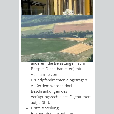
Jedes Grundbuchblatt besteht aus der
Aufschrift, dem Bestandsverzeichnis
Sonnenschein am Morgen im
(enthält Angaben aus dem
Ahornwald
Liegenschaftskataster) und folgenden
Abteilungen:
Erste Abteilung
Die Erste Abteilung gibt Auskunft
über die Eigentumsverhältnisse.
Zweite Abteilung
In der Zweiten Abteilung sind unter
anderem die Belastungen (zum
Beispiel Dienstbarkeiten) mit
Ausnahme von
Grundpfandrechten eingetragen.
Außerdem werden dort
Beschränkungen des
Verfügungsrechts des Eigentümers
aufgeführt.
Dritte Abteilung
Hier werden die auf dem