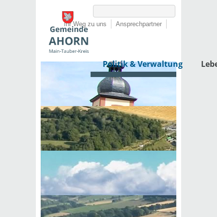
Ihr Weg zu uns
Ansprechpartner
Politik & Verwaltung
Leb
Startseite
›
Politik & Verwaltung
›
Rathaus
›
Lebenslagen
›
Grundstück
›
Grundbuch
Grundbuch