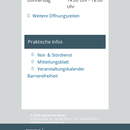
Donnerstag
14:00 Uhr - 18:00
Uhr
Weitere Öffnungszeiten
Praktische Infos
Not- & Stördienst
Mitteilungsblatt
Veranstaltungskalender
Barrierefreiheit
© 2026 Gemeinde Ahorn
Schloßstraße 24, 74744 Ahorn, Tel. 06296/9202-0,
info@GemeindeAhorn.de
Impressum