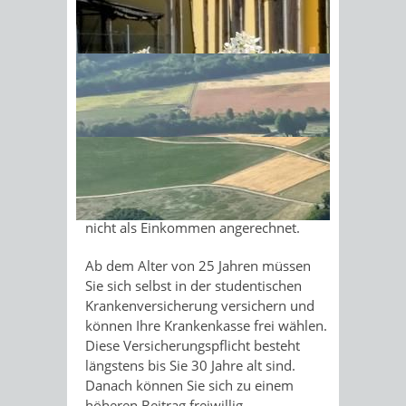
Ihr Einkommen darf bei der
Mitversicherung monatlich 535,00 EUR
Sonnenschein am Morgen im
nicht übersteigen. Personen, die nicht
Ahornwald
länger als drei Monate (70 Arbeitstage)
arbeiten, dürfen mehr als 535,00 EUR
verdienen. Bei Ausschluss einer
Mitversicherung beträgt das zulässige
Gesamteinkommen einer
studentischen Krankenversicherung für
geringfügige Beschäftigung (Minijob)
556,00 EUR. BAföG-Leistungen werden
nicht als Einkommen angerechnet.
Ab dem Alter von 25 Jahren müssen
Sie sich selbst in der studentischen
Krankenversicherung versichern und
können Ihre Krankenkasse frei wählen.
Diese Versicherungspflicht besteht
längstens bis Sie 30 Jahre alt sind.
Danach können Sie sich zu einem
höheren Beitrag freiwillig