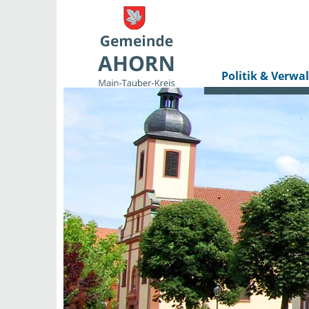
Politik & Verwa