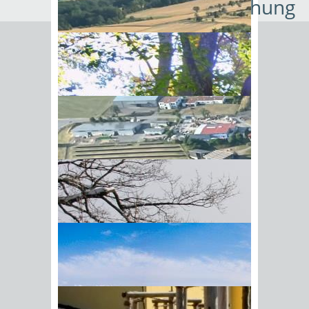
Trinkwasserüberwachung
Leitungswasser hat in Deutschland
Trinkwasserqualität. Es kann
bedenkenlos getrunken oder für die
Zubereitung von Lebensmitteln
genutzt werden.
Hinweis: Wasser sollte vor dem
Trinken nicht mehr als etwa vier
Stunden in der Leitung „gestanden“
haben.
Lassen Sie vor allem morgens
das Wasser etwas laufen, bis es
konstant kühl aus der Leitung kommt.
BIick vom Galgenberg auf
Außerdem sollten Sie für den Verzehr
Hohenstadt
und die Zubereitung von
Lebensmitteln Kaltwasser verwenden
und das Wasser bei Bedarf dann
erhitzen, beispielsweise in einem
Wasserkocher. Mögliche Einträge von