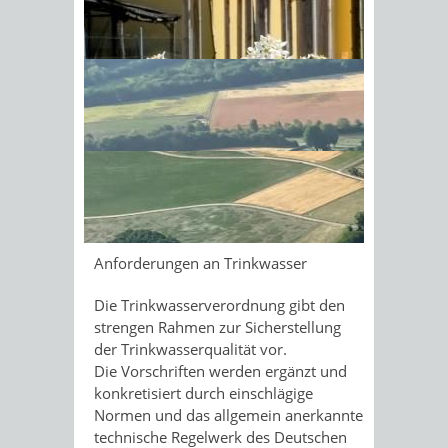
Stoffen aus dem Leitungsmaterial oder
eventuell vorhandener
Sonnenschein am Morgen im
Innenrohrbeschichtungen gehen vor
allem in das Warmwasser über.
Ahornwald
Trinkwasser gilt als unser wichtigstes
Lebensmittel. Für kein anderes
Lebensmittel gelten vergleichbar hohe
Anforderungen und niedrige
Grenzwerte. Kein anderes Lebensmittel
ist besser kontrolliert.
Anforderungen an Trinkwasser
Die Trinkwasserverordnung gibt den
strengen Rahmen zur Sicherstellung
der Trinkwasserqualität vor.
Die Vorschriften werden ergänzt und
konkretisiert durch
einschlägige
Normen und das allgemein anerkannte
technische Regelwerk des Deutschen