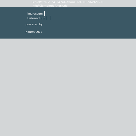
Schloßstraße 24, 74744 Ahorn, Tel. 06296/9202-0,
info@GemeindeAhorn.de
Impressum
Datenschutz
powered by
Komm.ONE