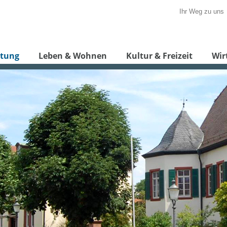
Ihr Weg zu uns
ltung
Leben & Wohnen
Kultur & Freizeit
Wir