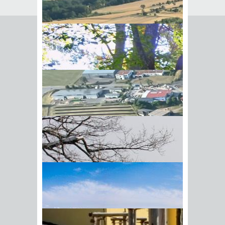
Empfehlung senden an
*
Mit diesem Kommentar
Ihr Name
BIick vom Galgenberg auf
Ihre E-Mail-Adresse
*
Hohenstadt
Datenschutz­erklärung
*
Ich
akzeptiere die
Datenschutz­
erklärung