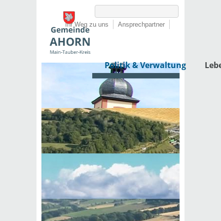
Ihr Weg zu uns
Ansprechpartner
Politik & Verwaltung
Leb
Startseite
›
Politik & Verwaltung
›
Rathaus
Seite empfehlen