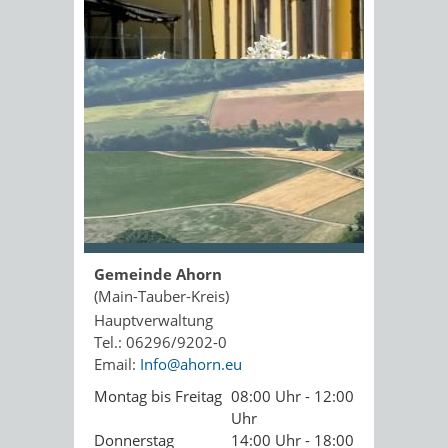
Kopie an Absender
Sonnenschein am Morgen im
Ahornwald
Seite drucken
PDF drucken
Seite empfehlen
Öffnungszeiten
Gemeinde Ahorn
(Main-Tauber-Kreis)
Hauptverwaltung
Tel.: 06296/9202-0
Email:
Info@ahorn.eu
Montag bis Freitag
08:00 Uhr - 12:00
Uhr
Donnerstag
14:00 Uhr - 18:00