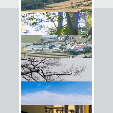
Seite empfehlen
Empfehlung senden an
*
Mit diesem Kommentar
Ihr Name
BIick vom Galgenberg auf
Ihre E-Mail-Adresse
*
Hohenstadt
Datenschutz­erklärung
*
Ich
akzeptiere die
Datenschutz­
erklärung