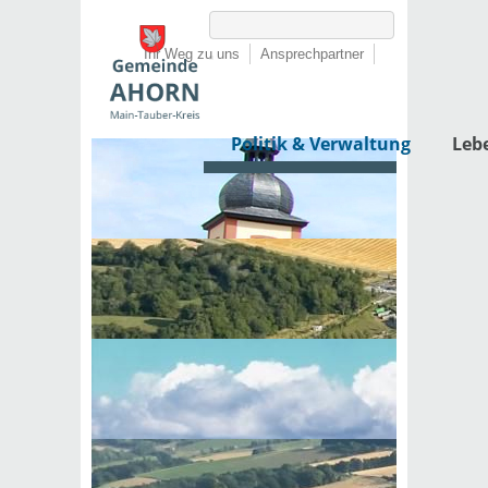
Ihr Weg zu uns
Ansprechpartner
Politik & Verwaltung
Leb
Startseite
›
Politik & Verwaltung
›
Rathaus
›
Dienstleistungen von A-Z