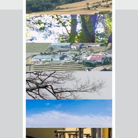
Seite empfehlen
Empfehlung senden an
*
Mit diesem Kommentar
Ihr Name
BIick vom Galgenberg auf
Ihre E-Mail-Adresse
*
Hohenstadt
Datenschutz­erklärung
*
Ich
akzeptiere die
Datenschutz­
erklärung