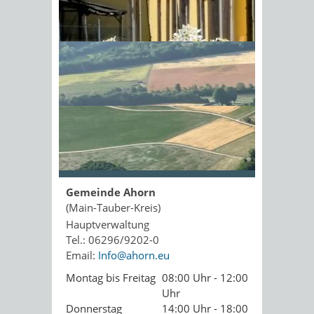
Kopie an Absender
Sonnenschein am Morgen im
Ahornwald
Seite drucken
PDF drucken
Seite empfehlen
Öffnungszeiten
Gemeinde Ahorn
(Main-Tauber-Kreis)
Hauptverwaltung
Tel.: 06296/9202-0
Email:
Info@ahorn.eu
Montag bis Freitag
08:00 Uhr - 12:00
Uhr
Donnerstag
14:00 Uhr - 18:00