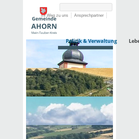
Ihr Weg zu uns
Ansprechpartner
Politik & Verwaltung
Leb
Startseite
›
Politik & Verwaltung
›
Rathaus
›
Dienstleistungen von A-Z