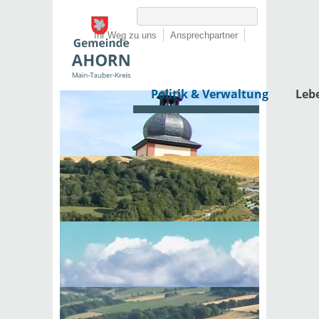
Ihr Weg zu uns
Ansprechpartner
Politik & Verwaltung
Leb
Startseite
›
Politik & Verwaltung
›
Rathaus
›
Dienstleistungen von A-Z