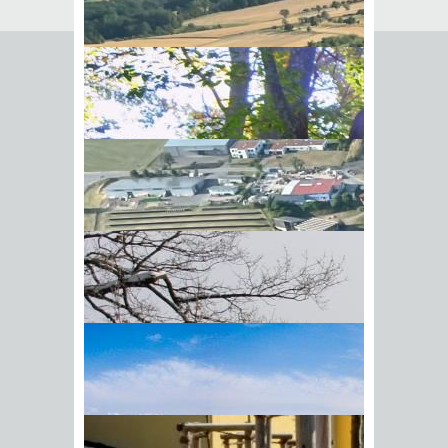
Seite empfehlen
Empfehlung senden an
*
Mit diesem Kommentar
Ihr Name
BIick vom Galgenberg auf
Ihre E-Mail-Adresse
*
Hohenstadt
Datenschutz­erklärung
*
Ich
akzeptiere die
Datenschutz­
erklärung