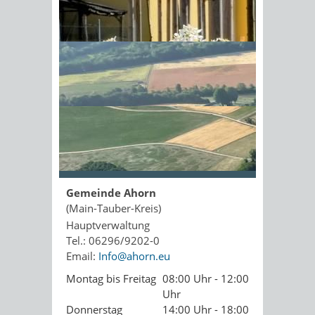
Kopie an Absender
Sonnenschein am Morgen im
Ahornwald
Seite drucken
PDF drucken
Seite empfehlen
Öffnungszeiten
Gemeinde Ahorn
(Main-Tauber-Kreis)
Hauptverwaltung
Tel.: 06296/9202-0
Email:
Info@ahorn.eu
Montag bis Freitag
08:00 Uhr - 12:00
Uhr
Donnerstag
14:00 Uhr - 18:00