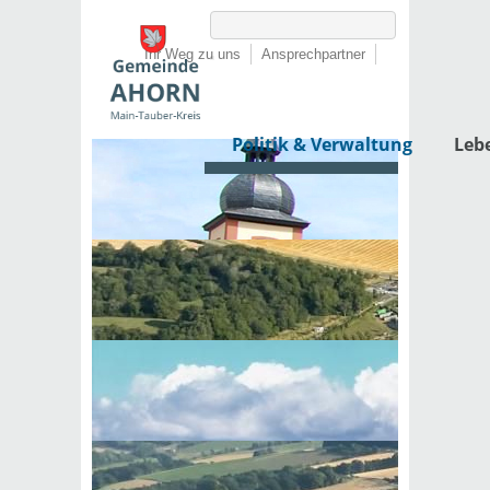
Ihr Weg zu uns
Ansprechpartner
Politik & Verwaltung
Leb
Startseite
›
Politik & Verwaltung
›
Rathaus
›
Dienstleistungen von A-Z