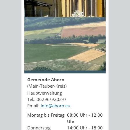
Kopie an Absender
Sonnenschein am Morgen im
Ahornwald
Seite drucken
PDF drucken
Seite empfehlen
Öffnungszeiten
Gemeinde Ahorn
(Main-Tauber-Kreis)
Hauptverwaltung
Tel.: 06296/9202-0
Email:
Info@ahorn.eu
Montag bis Freitag
08:00 Uhr - 12:00
Uhr
Donnerstag
14:00 Uhr - 18:00