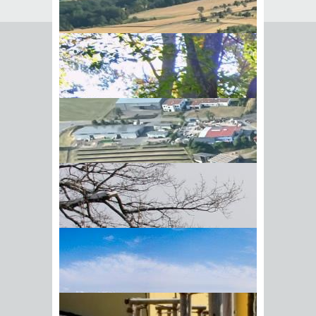
Seite empfehlen
Empfehlung senden an
*
Mit diesem Kommentar
Ihr Name
BIick vom Galgenberg auf
Ihre E-Mail-Adresse
*
Hohenstadt
Datenschutz­erklärung
*
Ich
akzeptiere die
Datenschutz­
erklärung