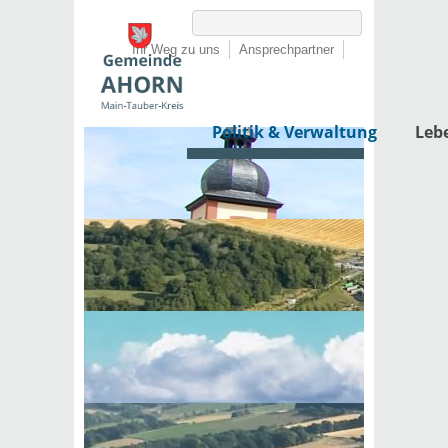
Ihr Weg zu uns
Ansprechpartner
Politik & Verwaltung
Leb
Startseite
›
Politik & Verwaltung
›
Rathaus
Behördenwegweiser
Externe Organisationseinheit