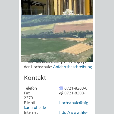
Hausanschrift
Sonnenschein am Morgen im
Ahornwald
Lorenzstraße 15
76135
Karlsruhe
Zur elektronischen Fahrplanauskunft
Anfahrtsbeschreibung
UniFR
Anfahrtsbeschreibung s. Homepage
der Hochschule:
Anfahrtsbeschreibung
Kontakt
Telefon
0721-8203-0
Fax
0721-8203-
2373
E-Mail
hochschule@hfg-
karlsruhe.de
Internet
http://www.hfg-