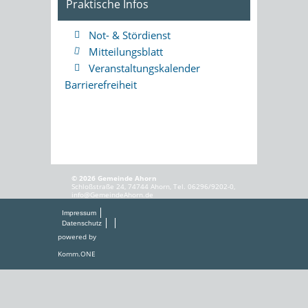
Praktische Infos
Not- & Stördienst
Mitteilungsblatt
Veranstaltungskalender
Barrierefreiheit
© 2026 Gemeinde Ahorn
Schloßstraße 24, 74744 Ahorn, Tel. 06296/9202-0,
info@GemeindeAhorn.de
Impressum
Datenschutz
powered by
Komm.ONE