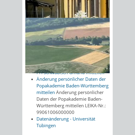
der Hochschule erwarten wie
beispielweise Immatrikulationsbogen,
Sonnenschein am Morgen im
Prüfungsmitteilungen.
Ahornwald
Onlineantrag und
Formulare
Änderung persönlicher Daten der
Hochschule Kehl mitteilen
Änderung persönlicher Daten der
PH Schwäbisch Gmünd mitteilen
Änderung persönlicher Daten der
Popakademie Baden-Württemberg
mitteilen
Änderung persönlicher
Daten der Popakademie Baden-
Württemberg mitteilen LEIKA-Nr.:
99061006000000
Datenänderung - Universität
Tübingen