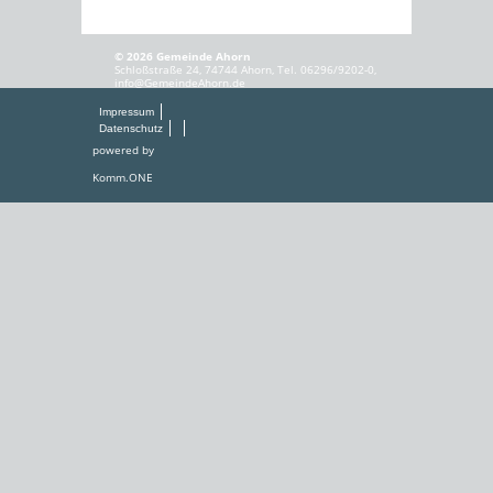
© 2026 Gemeinde Ahorn
Schloßstraße 24, 74744 Ahorn, Tel. 06296/9202-0,
info@GemeindeAhorn.de
Impressum
Datenschutz
powered by
Komm.ONE