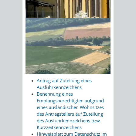
jedoch für ein Jahr.
Das Ausfuhrkennzeichen wird für den
Sonnenschein am Morgen im
Gültigkeitszeitraum besteuert
Ahornwald
(mindestens jedoch einen Monat).
Onlineantrag und
Formulare
Ausfuhrkennzeichen - Termin
vereinbaren
Antrag auf Zuteilung eines
Ausfuhrkennzeichens
Benennung eines
Empfangsberechtigten aufgrund
eines ausländischen Wohnsitzes
des Antragstellers auf Zuteilung
des Ausfuhrkennzeichens bzw.
Kurzzeitkennzeichens
Hinweisblatt zum Datenschutz im