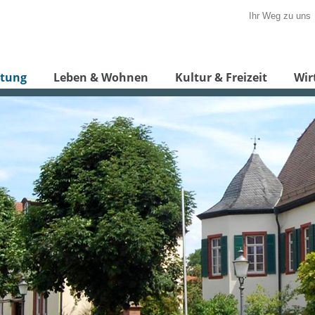
Ihr Weg zu uns
ltung
Leben & Wohnen
Kultur & Freizeit
Wir