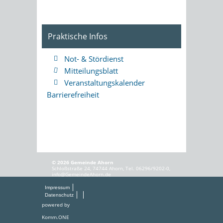
Praktische Infos
Not- & Stördienst
Mitteilungsblatt
Veranstaltungskalender
Barrierefreiheit
© 2026 Gemeinde Ahorn
Schloßstraße 24, 74744 Ahorn, Tel. 06296/9202-0,
info@GemeindeAhorn.de
Impressum
Datenschutz
powered by
Komm.ONE