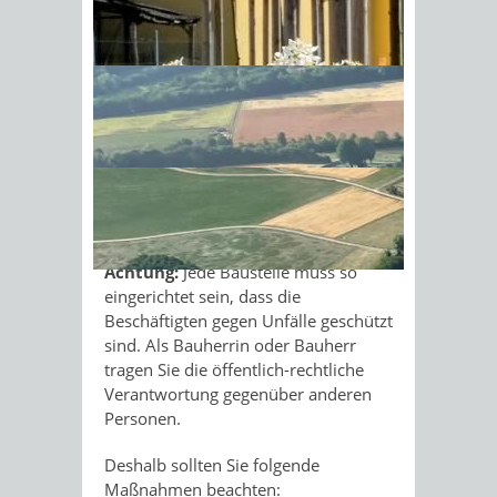
Eventuell müssen Sie der
zuständigen Stelle die Einrichtung
Sonnenschein am Morgen im
der Baustelle ankündigen
Ahornwald
(Vorankündigung der Einrichtung
einer Baustelle nach
Baustellenverordnung).
Bauschutt und Bauabfälle müssen
ordnungsgemäß entsorgt werden.
Details erfahren Sie bei Ihrem
Stadt- oder Landkreis.
Achtung:
Jede Baustelle muss so
eingerichtet sein, dass die
Beschäftigten gegen Unfälle geschützt
sind. Als Bauherrin oder Bauherr
tragen Sie die öffentlich-rechtliche
Verantwortung gegenüber anderen
Personen.
Deshalb sollten Sie folgende
Maßnahmen beachten: