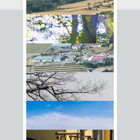
Baustelle einrichten
Bevor Sie mit den Bauarbeiten
beginnen können, müssen Sie für die
Einrichtung einer Baustelle einige
Voraussetzungen erfüllen:
Beantragen Sie einen Baustrom-
und Bauwasseranschluss
beziehungsweise klären Sie
Nutzungsmöglichkeiten.
Stellen Sie eine
Zufahrtsmöglichkeit für
Baufahrzeuge her.
BIick vom Galgenberg auf
Beantragen Sie die Anschlüsse für
Hohenstadt
Strom, Wasser, Abwasser, Gas und
eventuell Telekommunikation.
Wenn Sie die Straßenfläche beim
Bauen benutzen, müssen Sie dies
genehmigen lassen.