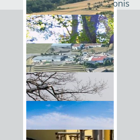
Niederlassungserlaubnis
Die Niederlassungserlaubnis ist ein
unbefristeter Aufenthaltstitel, der eine
rechtliche Verfestigung des Aufenthalts
bedeutet. Damit dürfen Sie arbeiten
oder selbständig tätig sein.
Wenn Sie zunächst eine befristete
Aufenthaltserlaubnis erhalten haben,
können Sie nach Ablauf bestimmter
Fristen die Erteilung einer
unbefristeten Niederlassungserlaubnis
beantragen.
BIick vom Galgenberg auf
Regelmäßig setzt die Erteilung der
Hohenstadt
Niederlassungserlaubnis voraus, dass
Sie seit fünf Jahren die
Aufenthaltserlaubnis besitzen.
Wenn sich Ihr Aufenthaltsrecht im
Rahmen des Familiennachzugs von