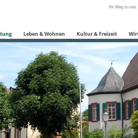
Ihr Weg zu uns
ltung
Leben & Wohnen
Kultur & Freizeit
Wir