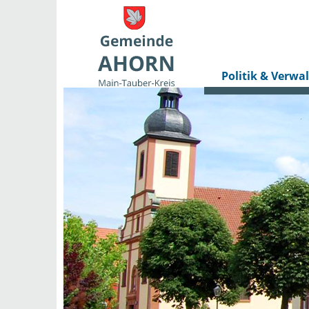
Politik & Verwa