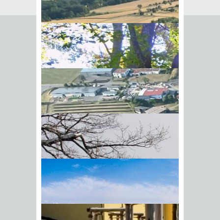
Steuerliche Aspekte
Der Vermögenszuwachs infolge Todes
unterliegt der Erbschaftsteuer, der
Vermögenszuwachs aufgrund einer
Schenkung unter Lebenden unterliegt
der Schenkungsteuer.
Die Schenkungsteuer ergänzt die
Erbschaftsteuer. Sie soll verhindern,
dass die Erbschaftsteuer durch eine
Schenkung zu Lebzeiten umgangen
wird. Für die Besteuerung von
Erbschaft und Schenkung gelten daher
BIick vom Galgenberg auf
weitgehend die gleichen Regeln.
Hohenstadt
Die deutsche Erbschaftsteuer wird
berechnet nach der Bereicherung des
Erwerbers durch die Erbschaft.
Erwerber sind in der Regel die Erben.