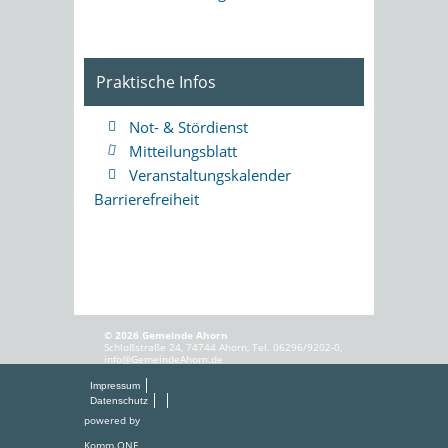
Praktische Infos
Not- & Stördienst
Mitteilungsblatt
Veranstaltungskalender
Barrierefreiheit
© 2026 Gemeinde Ahorn
Schloßstraße 24, 74744 Ahorn, Tel. 06296/9202-0,
info@GemeindeAhorn.de
Impressum
Datenschutz
powered by
Komm.ONE