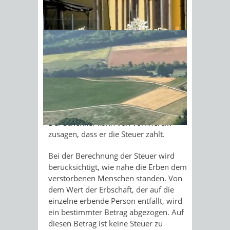
Bereicherung ist der Wert der
Erbschaft.
Sonnenschein am Morgen im
Bei einer Erbschaft ist jeder einzelne
Ahornwald
Erwerber Steuerschuldner für die
Steuer auf seinen Vermögenszuwachs.
Bei einer Schenkung ist der Beschenkte
Steuerschuldner. Wenn der Beschenkte
die Steuer nicht zahlt, wird der
Schenker in Anspruch genommen.
Der Schenker kann von vornherein
zusagen, dass er die Steuer zahlt.
Bei der Berechnung der Steuer wird
berücksichtigt, wie nahe die Erben dem
verstorbenen Menschen standen. Von
dem Wert der Erbschaft, der auf die
einzelne erbende Person entfällt, wird
ein bestimmter Betrag abgezogen. Auf
diesen Betrag ist keine Steuer zu