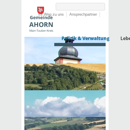
Ihr Weg zu uns
Ansprechpartner
Politik & Verwaltung
Leb
Startseite
›
Politik & Verwaltung
›
Rathaus
›
Lebenslagen