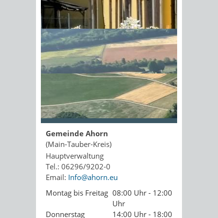
Kopie an Absender
Sonnenschein am Morgen im
Ahornwald
Seite drucken
PDF drucken
Seite empfehlen
Öffnungszeiten
Gemeinde Ahorn
(Main-Tauber-Kreis)
Hauptverwaltung
Tel.: 06296/9202-0
Email:
Info@ahorn.eu
Montag bis Freitag
08:00 Uhr - 12:00
Uhr
Donnerstag
14:00 Uhr - 18:00