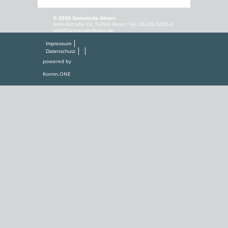
© 2026 Gemeinde Ahorn
Schloßstraße 24, 74744 Ahorn, Tel. 06296/9202-0,
info@GemeindeAhorn.de
Impressum
Datenschutz
powered by
Komm.ONE