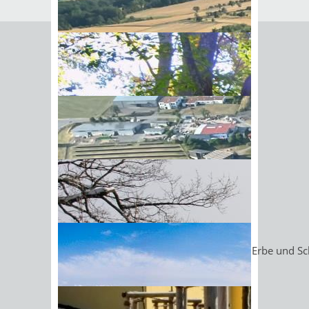
Übernahmeformen
Schenkung, Erbe - Unentgeltliche
Übertragung
Trennung von Kapital und
Management
Verkauf - Entgeltliche Übertragung
Sie können ein Unternehmen auf
unterschiedliche Weise an Ihre
Nachfolgerin oder Ihren Nachfolger
übergeben. Je nach Übernahme-
beziehungsweise Übergabeform
müssen Sie bestimmte rechtliche und
BIick vom Galgenberg auf
vertragliche Besonderheiten beachten.
Hohenstadt
Unentgeltliche Übernahmeformen: Erbe und S
Entgeltliche Übernahmeformen:
Verkauf gegen Einmalzahlung
Verkauf gegen Kaufpreisraten