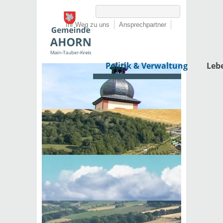
Ihr Weg zu uns
Ansprechpartner
Politik & Verwaltung
Leb
Startseite
›
Politik & Verwaltung
›
Rathaus
›
Lebenslagen
›
Unternehmensnachfolge
›
Übernahmeformen