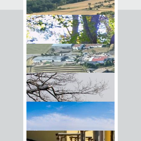
Seite empfehlen
Empfehlung senden an
*
Mit diesem Kommentar
Ihr Name
BIick vom Galgenberg auf
Ihre E-Mail-Adresse
*
Hohenstadt
Datenschutz­erklärung
*
Ich
akzeptiere die
Datenschutz­
erklärung