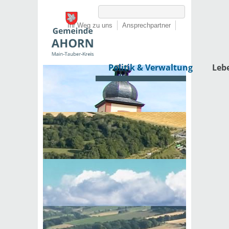
Ihr Weg zu uns
Ansprechpartner
Politik & Verwaltung
Leb
Startseite
›
Politik & Verwaltung
›
Rathaus
›
Lebenslagen