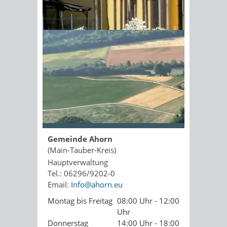
Kopie an Absender
Sonnenschein am Morgen im
Ahornwald
Seite drucken
PDF drucken
Seite empfehlen
Öffnungszeiten
Gemeinde Ahorn
(Main-Tauber-Kreis)
Hauptverwaltung
Tel.: 06296/9202-0
Email:
Info@ahorn.eu
Montag bis Freitag
08:00 Uhr - 12:00
Uhr
Donnerstag
14:00 Uhr - 18:00