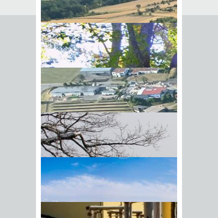
Seite empfehlen
Empfehlung senden an
*
Mit diesem Kommentar
Ihr Name
BIick vom Galgenberg auf
Ihre E-Mail-Adresse
*
Hohenstadt
Datenschutz­erklärung
*
Ich
akzeptiere die
Datenschutz­
erklärung