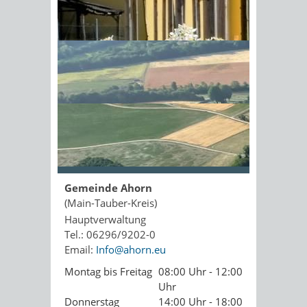
Kopie an Absender
Sonnenschein am Morgen im
Ahornwald
Seite drucken
PDF drucken
Seite empfehlen
Öffnungszeiten
Gemeinde Ahorn
(Main-Tauber-Kreis)
Hauptverwaltung
Tel.: 06296/9202-0
Email:
Info@ahorn.eu
Montag bis Freitag
08:00 Uhr - 12:00
Uhr
Donnerstag
14:00 Uhr - 18:00