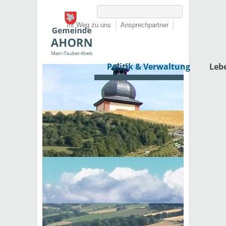
Ihr Weg zu uns
Ansprechpartner
Politik & Verwaltung
Leb
Startseite
›
Politik & Verwaltung
›
Rathaus
›
Dienstleistungen von A-Z