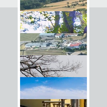
Seite empfehlen
Empfehlung senden an
*
Mit diesem Kommentar
Ihr Name
BIick vom Galgenberg auf
Ihre E-Mail-Adresse
*
Hohenstadt
Datenschutz­erklärung
*
Ich
akzeptiere die
Datenschutz­
erklärung