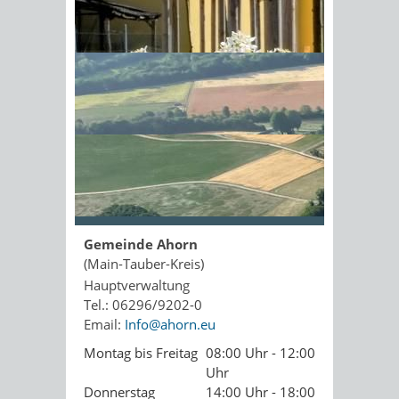
Kopie an Absender
Sonnenschein am Morgen im
Ahornwald
Seite drucken
PDF drucken
Seite empfehlen
Öffnungszeiten
Gemeinde Ahorn
(Main-Tauber-Kreis)
Hauptverwaltung
Tel.: 06296/9202-0
Email:
Info@ahorn.eu
Montag bis Freitag
08:00 Uhr - 12:00
Uhr
Donnerstag
14:00 Uhr - 18:00