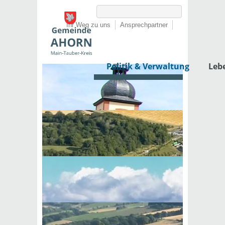
Ihr Weg zu uns
Ansprechpartner
Politik & Verwaltung
Leb
Startseite
›
Politik & Verwaltung
›
Rathaus
›
Dienstleistungen von A-Z