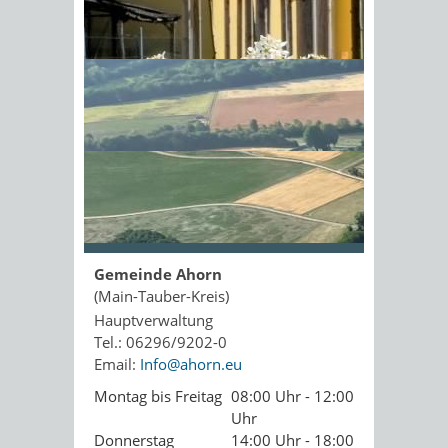
Kopie an Absender
Sonnenschein am Morgen im
Ahornwald
Seite drucken
PDF drucken
Seite empfehlen
Öffnungszeiten
Gemeinde Ahorn
(Main-Tauber-Kreis)
Hauptverwaltung
Tel.: 06296/9202-0
Email:
Info@ahorn.eu
Montag bis Freitag
08:00 Uhr - 12:00
Uhr
Donnerstag
14:00 Uhr - 18:00