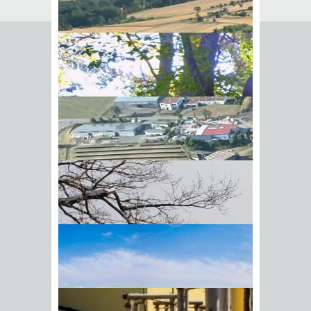
Seite empfehlen
Empfehlung senden an
*
Mit diesem Kommentar
Ihr Name
BIick vom Galgenberg auf
Ihre E-Mail-Adresse
*
Hohenstadt
Datenschutz­erklärung
*
Ich
akzeptiere die
Datenschutz­
erklärung