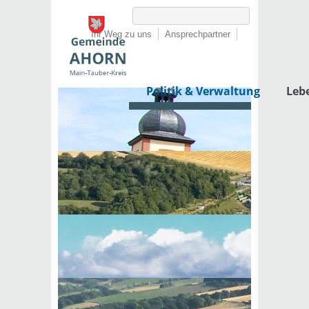
Ihr Weg zu uns
Ansprechpartner
Politik & Verwaltung
Leb
Startseite
›
Politik & Verwaltung
›
Rathaus
›
Dienstleistungen von A-Z