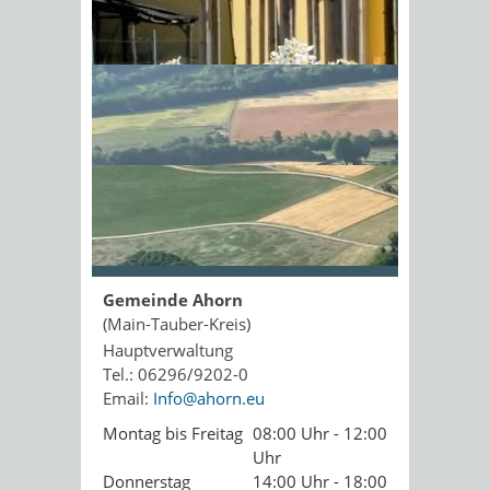
Kopie an Absender
Sonnenschein am Morgen im
Ahornwald
Seite drucken
PDF drucken
Seite empfehlen
Öffnungszeiten
Gemeinde Ahorn
(Main-Tauber-Kreis)
Hauptverwaltung
Tel.: 06296/9202-0
Email:
Info@ahorn.eu
Montag bis Freitag
08:00 Uhr - 12:00
Uhr
Donnerstag
14:00 Uhr - 18:00