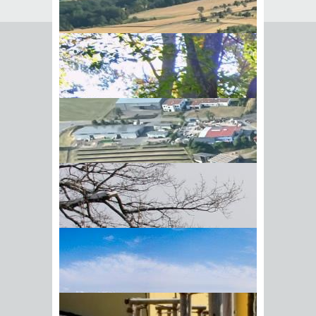
Seite empfehlen
Empfehlung senden an
*
Mit diesem Kommentar
Ihr Name
BIick vom Galgenberg auf
Ihre E-Mail-Adresse
*
Hohenstadt
Datenschutz­erklärung
*
Ich
akzeptiere die
Datenschutz­
erklärung