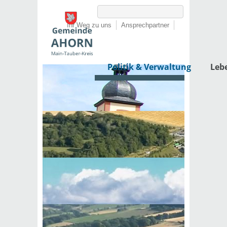
Ihr Weg zu uns
Ansprechpartner
Politik & Verwaltung
Leb
Startseite
›
Politik & Verwaltung
›
Rathaus
›
Dienstleistungen von A-Z