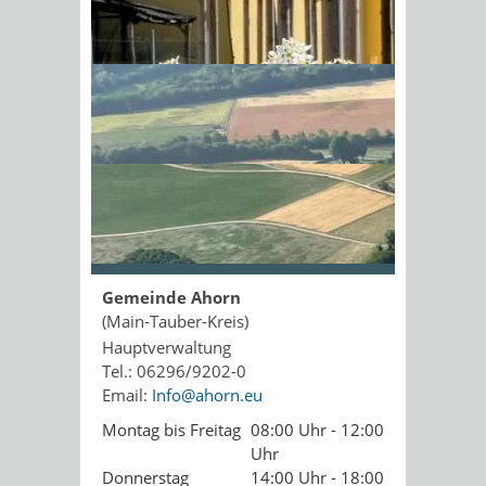
Kopie an Absender
Sonnenschein am Morgen im
Ahornwald
Seite drucken
PDF drucken
Seite empfehlen
Öffnungszeiten
Gemeinde Ahorn
(Main-Tauber-Kreis)
Hauptverwaltung
Tel.: 06296/9202-0
Email:
Info@ahorn.eu
Montag bis Freitag
08:00 Uhr - 12:00
Uhr
Donnerstag
14:00 Uhr - 18:00