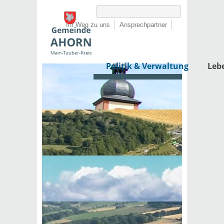
Ihr Weg zu uns
Ansprechpartner
Politik & Verwaltung
Leb
Startseite
›
Politik & Verwaltung
›
Rathaus
›
Dienstleistungen von A-Z