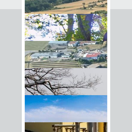
Seite empfehlen
Empfehlung senden an
*
Mit diesem Kommentar
Ihr Name
BIick vom Galgenberg auf
Ihre E-Mail-Adresse
*
Hohenstadt
Datenschutz­erklärung
*
Ich
akzeptiere die
Datenschutz­
erklärung