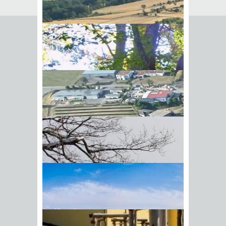
Seite empfehlen
Empfehlung senden an
*
Mit diesem Kommentar
Ihr Name
BIick vom Galgenberg auf
Ihre E-Mail-Adresse
*
Hohenstadt
Datenschutz­erklärung
*
Ich
akzeptiere die
Datenschutz­
erklärung