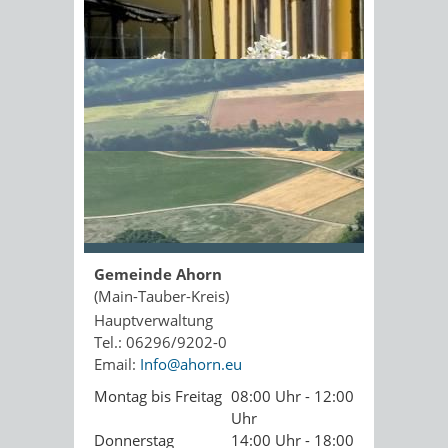
Kopie an Absender
Sonnenschein am Morgen im
Ahornwald
Seite drucken
PDF drucken
Seite empfehlen
Öffnungszeiten
Gemeinde Ahorn
(Main-Tauber-Kreis)
Hauptverwaltung
Tel.: 06296/9202-0
Email:
Info@ahorn.eu
Montag bis Freitag
08:00 Uhr - 12:00
Uhr
Donnerstag
14:00 Uhr - 18:00