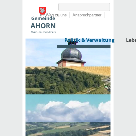
Ihr Weg zu uns
Ansprechpartner
Politik & Verwaltung
Leb
Startseite
›
Politik & Verwaltung
›
Rathaus
›
Dienstleistungen von A-Z