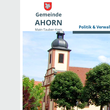
Politik & Verwa