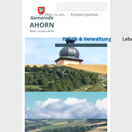
Ihr Weg zu uns
Ansprechpartner
Politik & Verwaltung
Leb
Startseite
›
Politik & Verwaltung
›
Rathaus
›
Dienstleistungen von A-Z