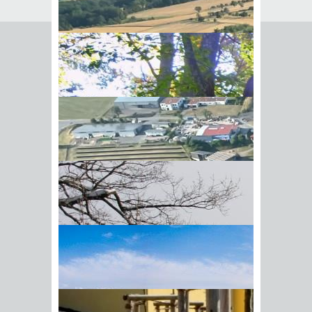
Seite empfehlen
Empfehlung senden an
*
Mit diesem Kommentar
Ihr Name
BIick vom Galgenberg auf
Ihre E-Mail-Adresse
*
Hohenstadt
Datenschutz­erklärung
*
Ich
akzeptiere die
Datenschutz­
erklärung