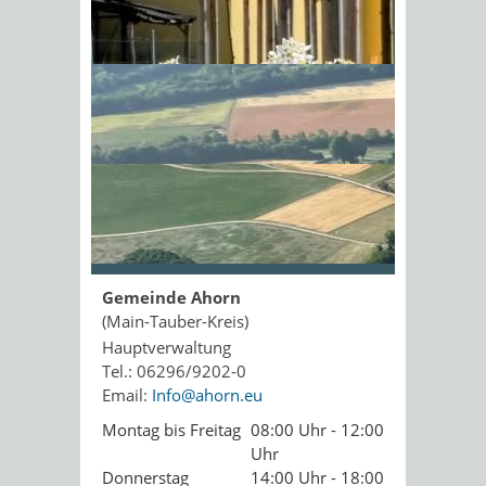
Kopie an Absender
Sonnenschein am Morgen im
Ahornwald
Seite drucken
PDF drucken
Seite empfehlen
Öffnungszeiten
Gemeinde Ahorn
(Main-Tauber-Kreis)
Hauptverwaltung
Tel.: 06296/9202-0
Email:
Info@ahorn.eu
Montag bis Freitag
08:00 Uhr - 12:00
Uhr
Donnerstag
14:00 Uhr - 18:00