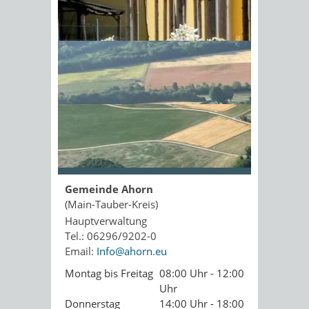
Kopie an Absender
Sonnenschein am Morgen im
Ahornwald
Seite drucken
PDF drucken
Seite empfehlen
Öffnungszeiten
Gemeinde Ahorn
(Main-Tauber-Kreis)
Hauptverwaltung
Tel.: 06296/9202-0
Email:
Info@ahorn.eu
Montag bis Freitag
08:00 Uhr - 12:00
Uhr
Donnerstag
14:00 Uhr - 18:00