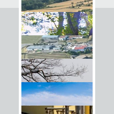
Seite empfehlen
Empfehlung senden an
*
Mit diesem Kommentar
Ihr Name
BIick vom Galgenberg auf
Ihre E-Mail-Adresse
*
Hohenstadt
Datenschutz­erklärung
*
Ich
akzeptiere die
Datenschutz­
erklärung