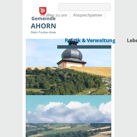
Ihr Weg zu uns
Ansprechpartner
Politik & Verwaltung
Leb
Startseite
›
Politik & Verwaltung
›
Rathaus
›
Dienstleistungen von A-Z