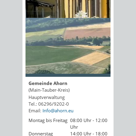
Kopie an Absender
Sonnenschein am Morgen im
Ahornwald
Seite drucken
PDF drucken
Seite empfehlen
Öffnungszeiten
Gemeinde Ahorn
(Main-Tauber-Kreis)
Hauptverwaltung
Tel.: 06296/9202-0
Email:
Info@ahorn.eu
Montag bis Freitag
08:00 Uhr - 12:00
Uhr
Donnerstag
14:00 Uhr - 18:00