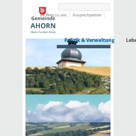
Ihr Weg zu uns
Ansprechpartner
Politik & Verwaltung
Leb
Startseite
›
Politik & Verwaltung
›
Rathaus
›
Lebenslagen