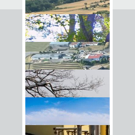
Seite empfehlen
Empfehlung senden an
*
Mit diesem Kommentar
Ihr Name
BIick vom Galgenberg auf
Ihre E-Mail-Adresse
*
Hohenstadt
Datenschutz­erklärung
*
Ich
akzeptiere die
Datenschutz­
erklärung