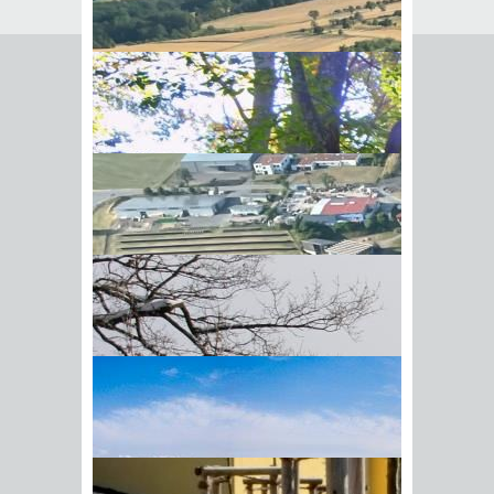
Seite empfehlen
Empfehlung senden an
*
Mit diesem Kommentar
Ihr Name
BIick vom Galgenberg auf
Ihre E-Mail-Adresse
*
Hohenstadt
Datenschutz­erklärung
*
Ich
akzeptiere die
Datenschutz­
erklärung