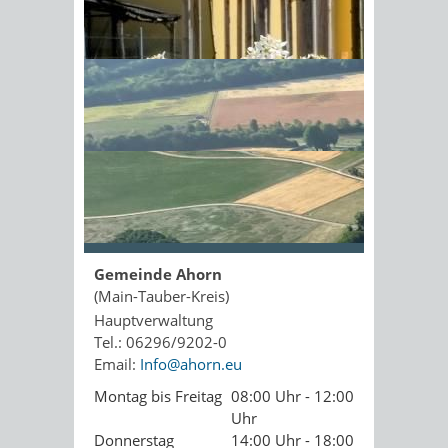
Kopie an Absender
Sonnenschein am Morgen im
Ahornwald
Seite drucken
PDF drucken
Seite empfehlen
Öffnungszeiten
Gemeinde Ahorn
(Main-Tauber-Kreis)
Hauptverwaltung
Tel.: 06296/9202-0
Email:
Info@ahorn.eu
Montag bis Freitag
08:00 Uhr - 12:00
Uhr
Donnerstag
14:00 Uhr - 18:00