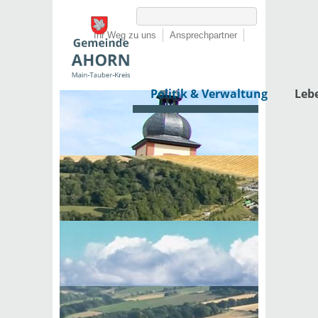
Ihr Weg zu uns
Ansprechpartner
Politik & Verwaltung
Leb
Startseite
›
Politik & Verwaltung
›
Rathaus
›
Lebenslagen