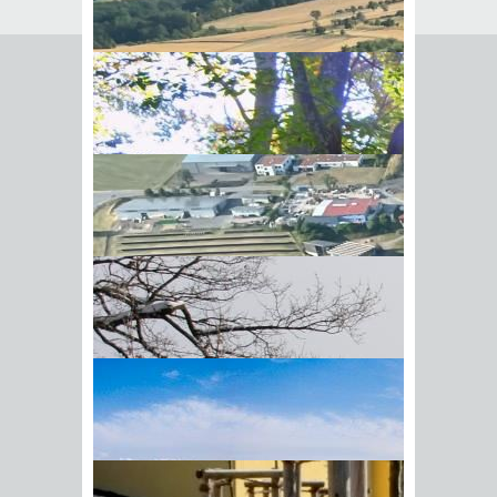
Seite empfehlen
Empfehlung senden an
*
Mit diesem Kommentar
Ihr Name
BIick vom Galgenberg auf
Ihre E-Mail-Adresse
*
Hohenstadt
Datenschutz­erklärung
*
Ich
akzeptiere die
Datenschutz­
erklärung