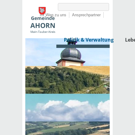
Ihr Weg zu uns
Ansprechpartner
Politik & Verwaltung
Leb
Startseite
›
Politik & Verwaltung
›
Rathaus
›
Lebenslagen