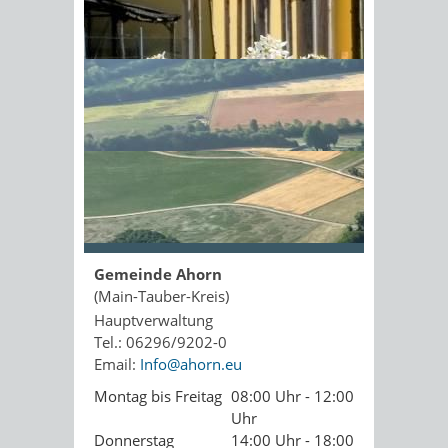
Kopie an Absender
Sonnenschein am Morgen im
Ahornwald
Seite drucken
PDF drucken
Seite empfehlen
Öffnungszeiten
Gemeinde Ahorn
(Main-Tauber-Kreis)
Hauptverwaltung
Tel.: 06296/9202-0
Email:
Info@ahorn.eu
Montag bis Freitag
08:00 Uhr - 12:00
Uhr
Donnerstag
14:00 Uhr - 18:00