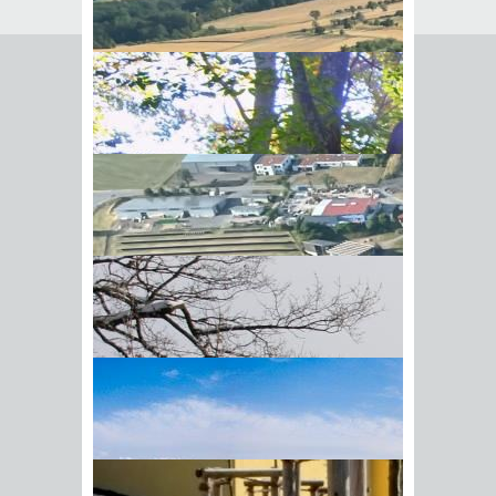
Seite empfehlen
Empfehlung senden an
*
Mit diesem Kommentar
Ihr Name
BIick vom Galgenberg auf
Ihre E-Mail-Adresse
*
Hohenstadt
Datenschutz­erklärung
*
Ich
akzeptiere die
Datenschutz­
erklärung