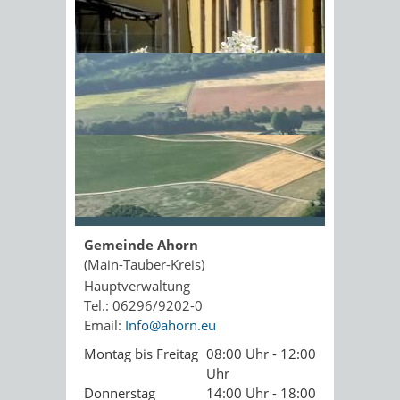
Kopie an Absender
Sonnenschein am Morgen im
Ahornwald
Seite drucken
PDF drucken
Seite empfehlen
Öffnungszeiten
Gemeinde Ahorn
(Main-Tauber-Kreis)
Hauptverwaltung
Tel.: 06296/9202-0
Email:
Info@ahorn.eu
Montag bis Freitag
08:00 Uhr - 12:00
Uhr
Donnerstag
14:00 Uhr - 18:00