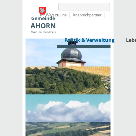
Ihr Weg zu uns
Ansprechpartner
Politik & Verwaltung
Leb
Startseite
›
Politik & Verwaltung
›
Rathaus
›
Lebenslagen