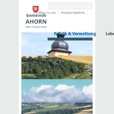
Ihr Weg zu uns
Ansprechpartner
Politik & Verwaltung
Leb
Startseite
›
Politik & Verwaltung
›
Rathaus
›
Lebenslagen