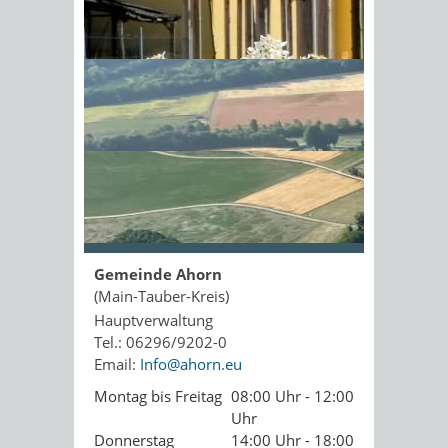
Kopie an Absender
Sonnenschein am Morgen im
Ahornwald
Seite drucken
PDF drucken
Seite empfehlen
Öffnungszeiten
Gemeinde Ahorn
(Main-Tauber-Kreis)
Hauptverwaltung
Tel.: 06296/9202-0
Email:
Info@ahorn.eu
Montag bis Freitag
08:00 Uhr - 12:00
Uhr
Donnerstag
14:00 Uhr - 18:00