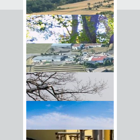
Seite empfehlen
Empfehlung senden an
*
Mit diesem Kommentar
Ihr Name
BIick vom Galgenberg auf
Ihre E-Mail-Adresse
*
Hohenstadt
Datenschutz­erklärung
*
Ich
akzeptiere die
Datenschutz­
erklärung