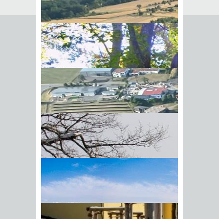
Politik
Bürgermeister
Gemeinderat
Ortsvorsteher
Ortschaftsrat
Wahlen
Rathaus
Öffnungszeiten
Mitarbeiter
Heiraten in Ahorn
Informationen &
Vordrucke
Dienstleistungen von
A-Z
BIick vom Galgenberg auf
Service-BW
Hohenstadt
Lebenslagen
Datenschutz
Barrierefreiheit
Aktuelle Meldungen
Neues aus der