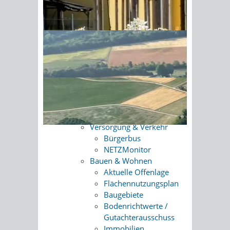
Verwaltung
Mitteilungsblatt
Sonnenschein am Morgen im
Veranstaltungskalender
Ahornwald
Satzungen
Öffentliche
Bekanntmachungen
Ausschreibungen
Stellenangebote
Leben & Wohnen
Die Gemeinde
Anfahrt
Versorgung & Verkehr
Bürgerbus
NETZMonitor
Bauen & Wohnen
Aktuelle Offenlage
Flächennutzungsplan
Baugebiete
Bodenrichtwerte /
Gutachterausschuss
Immobilien