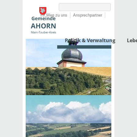
Ihr Weg zu uns
Ansprechpartner
Politik & Verwaltung
Leb
Inhaltsverzeichnis
Startseite
Politik & Verwaltung