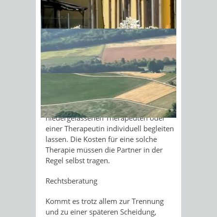
einer Trennung oder Scheidung die
Auswirkungen auf die Kinder
Sonnenschein am Morgen im
angemessen einzuschätzen.
Ahornwald
Beratung durch Ehe-, Paar- und
Familientherapeuten
Neben der Einzel- und Paarberatung in
einer Beratungsstelle können Sie sich
im Rahmen einer Paar- oder
Familientherapie durch einen
niedergelassenen Therapeuten oder
einer Therapeutin individuell begleiten
lassen. Die Kosten für eine solche
Therapie müssen die Partner in der
Regel selbst tragen.
Rechtsberatung
Kommt es trotz allem zur Trennung
und zu einer späteren Scheidung,