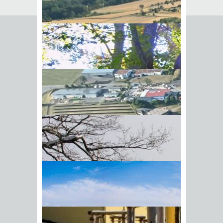
Beratungsstellen für
Familien
Hilfen zur Erziehung
Unterstützung für Ihre Partnerschaft
und Ihre Familie finden Sie unter
anderem bei den Ehe-, Familien- und
Lebensberatungsstellen sowie den
Erziehungsberatungsstellen der
Wohlfahrtsverbände.
Wenn Sie minderjährige Kinder haben,
können Sie sich im Rahmen des
BIick vom Galgenberg auf
Kinder- und Jugendhilfegesetzes
Hohenstadt
beraten lassen. Eine solche Beratung
kann Ihnen helfen, ein besseres
Zusammenleben in der Familie
aufzubauen, Konflikte und Krisen in
der Familie zu bewältigen und im Falle