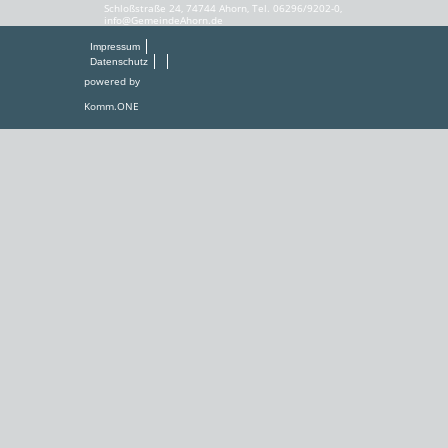
Schloßstraße 24, 74744 Ahorn, Tel. 06296/9202-0,
info@GemeindeAhorn.de
Impressum
Datenschutz
powered by
Komm.ONE