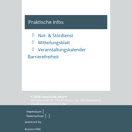
Praktische Infos
Not- & Stördienst
Mitteilungsblatt
Veranstaltungskalender
Barrierefreiheit
© 2026 Gemeinde Ahorn
Schloßstraße 24, 74744 Ahorn, Tel. 06296/9202-0,
info@GemeindeAhorn.de
Impressum
Datenschutz
powered by
Komm.ONE