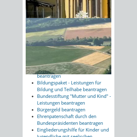
über staatliche Leistungen und
Beratungsangebote für Familien in
Sonnenschein am Morgen im
Baden-Württemberg mit dem Titel
Ahornwald
"
Informationen für Mütter und Väter
"
als PDF-Datei zum Download zur
Verfügung.
Zugehörige Leistungen
Aufenthaltserlaubnis für Au-pair-
Beschäftigte (Nicht-EU/EWR)
beantragen
Bildungspaket - Leistungen für
Bildung und Teilhabe beantragen
Bundesstiftung "Mutter und Kind" -
Leistungen beantragen
Bürgergeld beantragen
Ehrenpatenschaft durch den
Bundespräsidenten beantragen
Eingliederungshilfe für Kinder und
Jugendliche mit seelischen