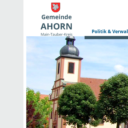
Politik & Verwa